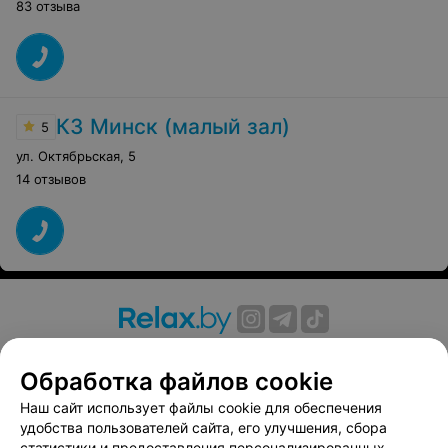
83 отзыва
КЗ Минск (малый зал)
5
ул. Октябрьская
,
5
14 отзывов
О проекте
Новости проекта
Размещение рекламы
Обработка файлов cookie
Вакансии
Публичный договор
Способы оплаты
Публичный договор по использованию сервиса
Наш сайт использует файлы cookie для обеспечения
«Афиша»
удобства пользователей сайта, его улучшения, сбора
статистики и предоставления персонализированных